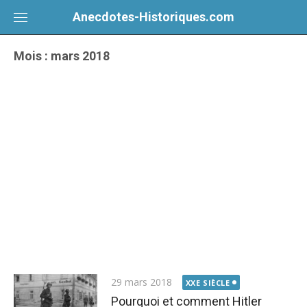
Skip
Anecdotes-Historiques.com
to
content
Mois :
mars 2018
29 mars 2018
XXE SIÈCLE
Pourquoi et comment Hitler