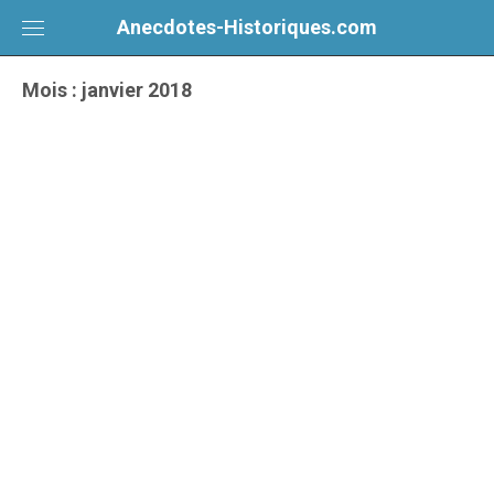
Skip
Anecdotes-Historiques.com
to
content
Mois :
janvier 2018