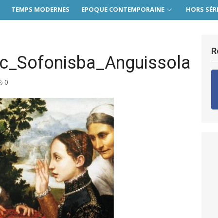
TEMPS MODERNES
EPOQUE CONTEMPORAINE
HORS SÉR
R
ec_Sofonisba_Anguissola
0